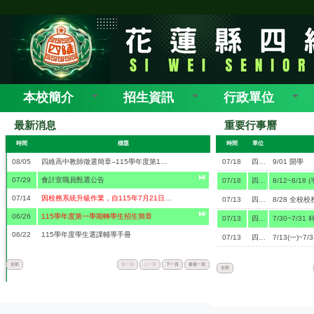
本校簡介
招生資訊
行政單位
最新消息
重要行事曆
時間
標題
時間
單位
08/05
四維高中教師徵選簡章--115學年度第1學期第5次教師甄選簡章
07/18
四維高中
9/01 開學
07/29
會計室職員甄選公告
07/18
四維高中
07/14
因校務系統升級作業，自115年7月21日（星期二）起至115年8月7日（星期五）止，暫停受理各項證明書(如中文／英文成績單、修業證明書、兵役折抵相關證明等），造成不便，敬請見諒。
07/13
四維高中
8/28 全校
06/26
115學年度第一學期轉學生招生簡章
07/13
四維高中
7/30~7/3
06/22
115學年度學生選課輔導手冊
07/13
四維高中
7/13(一)~7
全部
第一頁
上一頁
下一頁
最後一頁
全部