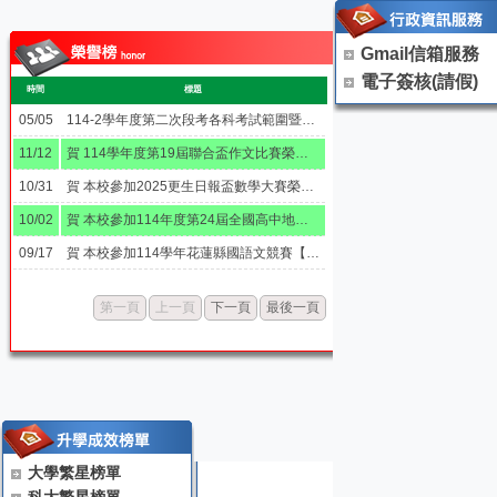
Gmail信箱服務
電子簽核(請假)
時間
標題
05/05
114-2學年度第二次段考各科考試範圍暨考試題型一覽表
11/12
賀 114學年度第19屆聯合盃作文比賽榮獲8佳作
10/31
賀 本校參加2025更生日報盃數學大賽榮獲四銀六銅
10/02
賀 本校參加114年度第24屆全國高中地理奧林匹亞競賽【榮獲銅獎】
09/17
賀 本校參加114學年花蓮縣國語文競賽【榮獲1特優、10優等、1甲等】
第一頁
上一頁
下一頁
最後一頁
大學繁星榜單