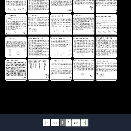
|<
<<
1
2
>>
>|