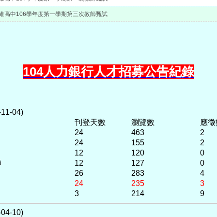
維高中106學年度第一學期第三次教師甄試
104人力銀行人才招募公告紀錄
1-04)
刊登天數
瀏覽數
應徵
24
463
2
24
155
2
12
120
0
師
12
127
0
26
283
4
24
235
3
3
214
9
4-10)