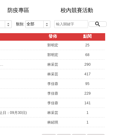
蹈社學生也在前一天親自編織頭飾，並且親自為師
防疫專區
校內競賽活動
一一戴上。校長也介紹，學校除了普通科，還有各
色的學程。學校也安排普通科三年級的學生，用英
類別:
接待，進行文化交流，過程高中生們相誠以待，全
師生熱情，讓學生接觸兩地文化。為接待貴賓到
發佈
點閱
，學校安排原舞與舞感社表演，包括原舞社的迎賓
郭明宏
25
阿美七鳳，還有舞感社的曲目，結合花蓮原住民特
郭明宏
68
的街舞表演，此外，原住民舞蹈社則現場進行豐年
115年7月21日（星期二）起至115年8月7日（星期五）止，暫停受理各項證明書(如中文／英文成績單、修業證明書、兵役折抵相關證明等），造成不便，敬請見諒。
林采芸
290
歌舞教唱，帶領著法國高中生們一起進行原住民舞
的體驗。遠從法國來的高中生則第一次造訪台灣的
林采芸
417
蓮四維高中，感受到四維學生的熱情與親切，參觀
李佳蓉
95
校各處與設施後，覺得這是一間熱情卻很有特色學
李佳蓉
229
，很高興能夠來到這裡參訪。校長蔡忠和誠摯歡迎
李佳蓉
141
國伽利略高校造訪，並表示四維高中不僅是一個重
學生品格的學校，也和法國一樣重視多元文化與藝
日：09月30日)
林采芸
1
的學校，學校也是花蓮唯一設有應用日語學程的高
林紹琪
1
。過去疫情前，日本愛知縣名古屋名城高校師生每
都會來學校進行參訪。因此，學校對於語文教育也