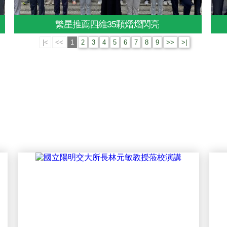
繁星推薦四維35顆熠熠閃亮
|<
<<
1
2
3
4
5
6
7
8
9
>>
>|