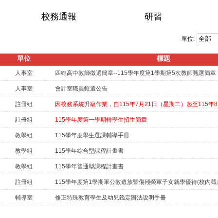
陽明交通大學牙醫團隊合作打造而成，被譽為臺灣產
舞
校務通報
研習
業界奧斯卡獎的台灣精品。車內設備配有CNC切削
生
機、3D列印機、口腔掃描機、牙科設計軟體等數位牙
特
單位:
科設備，簡化傳統假牙製程，減少患者等待時間。
語
「高中生首要之務就是要先能夠自我探索，朝興趣的
校
單位
標題
發展，才能行行出狀元」、「把解決問題當成目
來
人事室
四維高中教師徵選簡章--115學年度第1學期第5次教師甄選簡章
標」。林元敏教授難得來到高中校園，受到四維高中
舞
人事室
會計室職員甄選公告
學子的熱情迎接，教授演講中也為學子開眼界，介紹
色
註冊組
因校務系統升級作業，自
現在先進的牙醫科技，包括影像辨識訊號，數位製
祭
造，短短的幾分鐘可以進行口腔掃描；三分鐘3D齒
蹈
註冊組
115學年度第一學期轉學生招生簡章
模；假牙規劃治療；3D列印機工廠化；植牙導版等。
花
教學組
115學年度學生選課輔導手冊
演講中風趣的言詞帶來精彩的分享，更獲得熱烈回響
學
教學組
115學年綜合型課程計畫書
與發問。一年級的鍾旼真對於未來程式語言提問，教
校
教學組
115學年普通型課程計畫書
授則鼓勵學子，要學會基本的程式語言，未來善用AI
法
工具，將會是主要趨勢。專題演講後，下午教授也替
視
註冊組
115學年度第1學期軍公教遺族暨傷殘榮軍子女就學優待(校內截止
現在正在進行第二階段醫、藥學相關科系個人申請的
文
輔導室
修正特殊教育學生及幼兒鑑定辦法說明手冊
三年級生，進行面試的輔導。校長蔡忠和表示，很榮
中
幸邀請到陽明交通大學的教授林元敏到學校為學子展
年