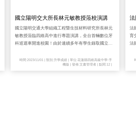
國立陽明交大所長林元敏教授蒞校演講
法
國立陽明交通大學組織工程暨生技材料研究所長林元
法
敏教授蒞臨四維高中進行專題演講，全台首輛數位牙
育
科巡迴車開進校園！由於連續多年有學生錄取國立陽
法
明交通大學，知名搖滾教授現任國立陽明交通大學組
G
織工程暨生技材料研究所所長林元敏教授來了，為花
午
時間:2023/11/01 | 類別:升學成績 | 單位:花蓮縣四維高級中學-手
機版 | 發佈:文書管理者 | 點閱:12 |
蓮四維高中的學子，帶來精準數位牙醫的新科技，除
中
了專題演講「牙醫數位化的最新發展」，也協助今年
過
應屆的高三學子，進行大學個人申請第二階面試指
「
導。昨天全台首台的數位牙科巡迴車也開進四維校
師
園，吸引全校師生的目光。林元敏教授也肯定四維高
學
中，培育出未來許多優秀人才，鼓勵學子要提早訂定
熱
目標，培養解決問題的能力。林元敏教授蒞臨四維高
交
中，並駕駛著全台首台的數位牙科巡迴車，讓學子能
際
親自上車參觀，認識台灣最先進的牙科巡迴車。「數
分
位牙科巡迴車」由台灣精品企業贊助支持，並與國立
忠