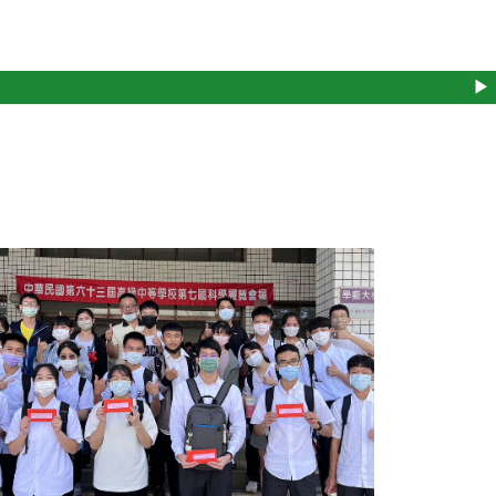
學
▶
被成就
 元大紅包