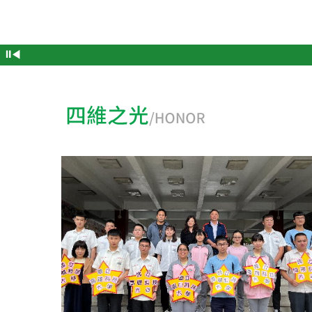
繁
⏸
◀
重視
相信自己