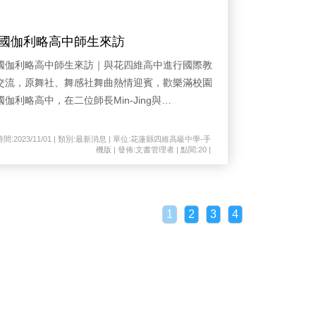
國伽利略高中師生來訪
國伽利略高中師生來訪｜與花四維高中進行國際教
交流，原舞社、舞感社舞曲熱情迎賓，歡樂滿校園
國伽利略高中，在二位師長Min-Jing與
enevieve,Anne的帶領下，一行人共二十六人昨天上
前往四維高中進行國際教育文化交流。花蓮四維高
時間:2023/11/01 | 類別:最新消息 | 單位:花蓮縣四維高級中學-手
機版 | 發佈:文書管理者 | 點閱:20 |
校長蔡忠和、副校長楊祺霖與訓育組長陳慧萍，透
翻譯介紹學校特色，在場學生也不斷的用英語
Hello」和簡單的法語「bonjour」來與遠到的法國
生招呼。伽利略高中交流的學子，也都感受到學校
1
2
3
4
生的熱情。法國高中師長也對四維的高中生健康、
情、活力，表達讚許，印象深刻。兩校師生並相互
換IG。疫情趨緩，法國伽利略高中來到台灣進行國
交流，昨天前往花蓮四維高中進行參訪，師生開心
享國外的校園生活、文化，學習收穫滿滿。校長蔡
和誠摯歡迎法國伽利略高中師生造訪，學校原住民