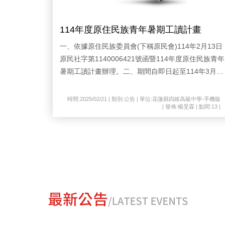
114年度原住民族青年暑期工讀計畫
一、依據原住民族委員會(下稱原民會)114年2月13日
原民社字第1140006421號函暨114年度原住民族青年
暑期工讀計畫辦理。二、期間自即日起至114年3月15
日止。今(114)年度原則採線上報名，須請至原民會原
JOB原住民族人力資源網（http://iwork.cip.gov.tw)
時間:2025/02/21 | 類別:公告 | 單位:花蓮縣四維高級中學-手機版
| 發佈:楊旻霖 | 點閱:13 |
「會員登入」申請帳號，進入工讀專區報名，若逾時
則無法使用報名系統。三、旨揭總表可於原民會網站
(https://reurl.cc/26960v)「首頁/業務專區/各處業務/
社會福利/就業服務/原住民族就業促進/原住民族暑期
工讀專區」查詢。四、本縣甄選報名資訊可於本府原
住民行政處官網(https://reurl.cc/jQK0gp)查詢。面試
資訊將另行公告。