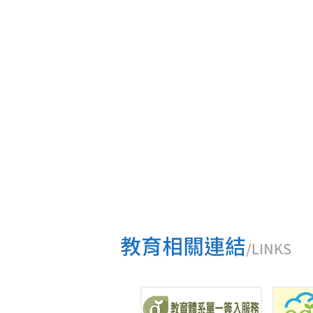
開兩場的專題演講與升學面試的輔導。今年學校繁星
相
放榜，本校廖漢軒順利考取陽明交通大學資工系，未
子
來也將成為科技人。AI與未來科技發展，和大家的生
劃
活愈來愈息息相關，具有豐富醫學背景，以及有搖滾
教授之稱的林元敏教授，他用幽默風趣及精闢的演
說，期望能夠開拓四維學子的視野，對醫學或牙醫有
興趣的學子，也能夠透過演說，確立自己的人生方
向。