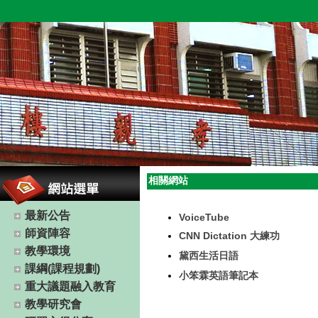
相關網站
最新公告
VoiceTube
師資陣容
CNN Dictation 大練功
教學環境
黛西生活日語
課綱(課程規劃)
小笨霖英語筆記本
重大議題融入教育
教學研究會