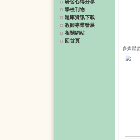
研習心得分享
學校刊物
題庫資訊下載
教師專業發展
相關網站
回首頁
多媒體數