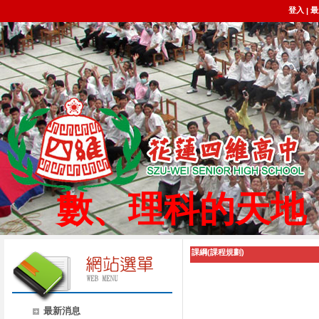
登入
最
|
數、理科的天地
課綱(課程規劃)
最新消息