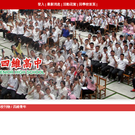
登入
最新消息
活動花絮
回學校首頁
|
|
|
|
學校刊物
/
四維青年