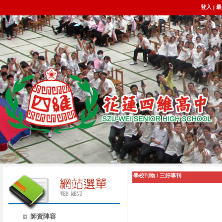
登入
最
|
學校刊物
/
三好專刊
師資陣容