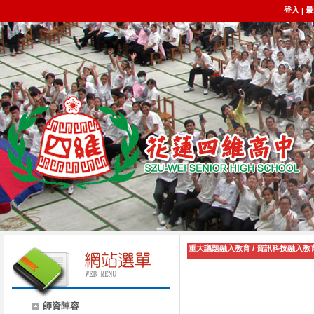
登入
最
|
重大議題融入教育
/
資訊科技融入教
師資陣容