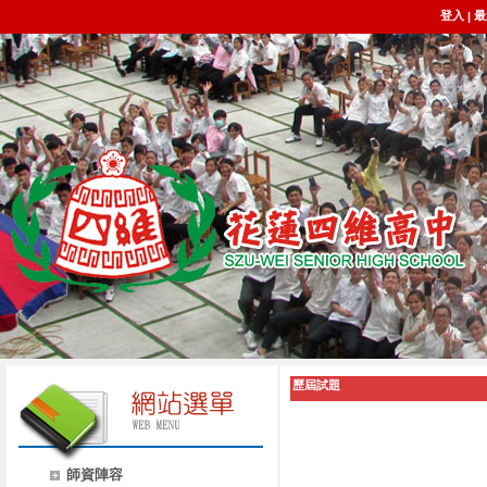
登入
最
|
歷屆試題
師資陣容