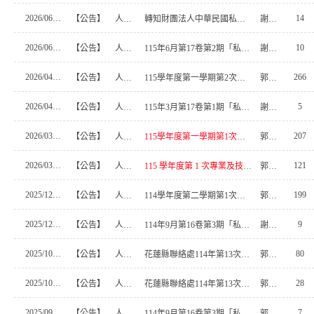
2026/06/12
14
【公告】
人事室
轉知財團法人中華民國私立學校教職員退休撫卹離職資 遣儲金管理委員會有關自主投資平台投資組合整併一事
謝沂育
2026/06/01
10
【公告】
人事室
115年6月第17卷第2期「私校退撫儲金監理會會訊」
謝沂育
2026/04/27
266
【公告】
人事室
115學年度第一學期第2次教師甄試簡章
郭明宏
2026/04/06
5
【公告】
人事室
115年3月第17卷第1期「私校退撫儲金監理會會訊」
謝沂育
2026/03/30
207
【公告】
人事室
115學年度第一學期第1次教師甄試簡章
郭明宏
2026/03/25
121
【公告】
人事室
115 學年度第 1 次專業及技術教師甄試簡章公告
郭明宏
2025/12/11
199
【公告】
人事室
114學年度第二學期第1次專業及技術教師甄試簡章公告
郭明宏
2025/12/03
9
【公告】
人事室
114年9月第16卷第3期「私校退撫儲金監理會會訊」
謝沂育
2025/10/23
80
【公告】
人事室
花蓮縣聯絡處114年第13次學務創新人員錄取公告
郭明宏
2025/10/09
28
【公告】
人事室
花蓮縣聯絡處114年第13次學務創新人員甄選簡章
郭明宏
2025/09/03
7
【公告】
人事室
114年9月第16卷第3期「私校退撫儲金監理會會訊」
郭明宏