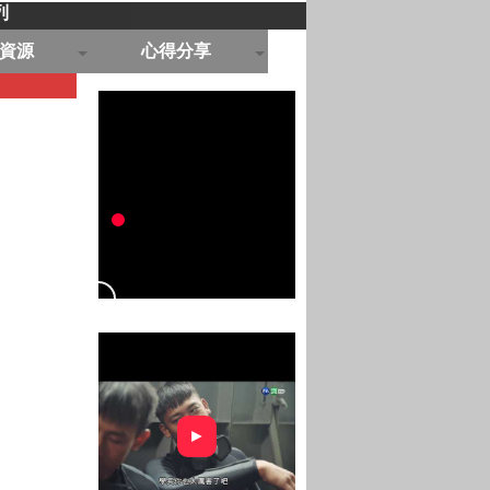
列
資源
心得分享
►