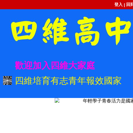
登入
回
|
歡迎加入四維大家庭
四維培育有志青年報效國家