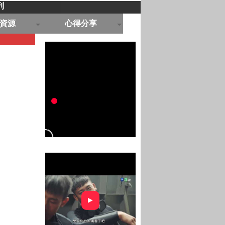
列
資源
心得分享
►