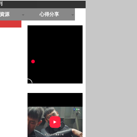
列
資源
心得分享
►