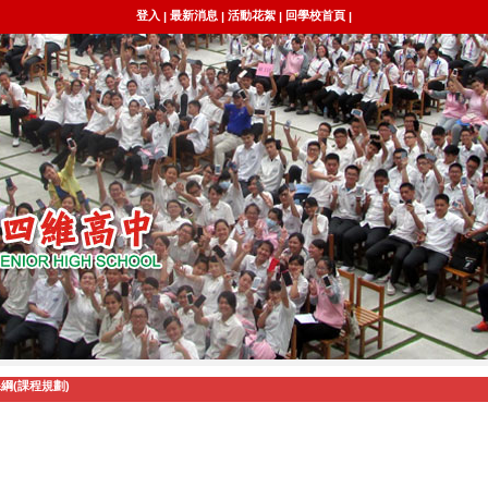
登入
最新消息
活動花絮
回學校首頁
|
|
|
|
綱(課程規劃)