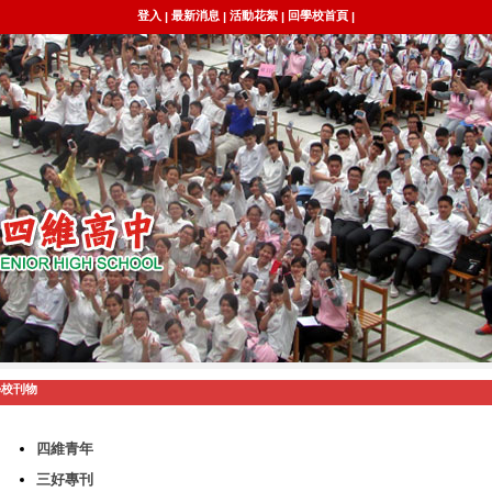
登入
最新消息
活動花絮
回學校首頁
|
|
|
|
學校刊物
四維青年
三好專刊