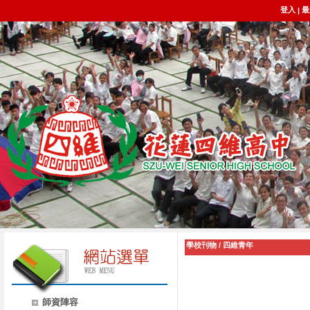
登入
最
|
學校刊物
/
四維青年
師資陣容