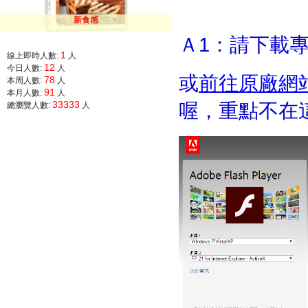
新食感
Ａ1：請下載
1
線上即時人數:
人
12
今日人數:
人
或
前往原廠網
78
本周人數:
人
91
本月人數:
人
喔，重點不在
33333
總瀏覽人數:
人