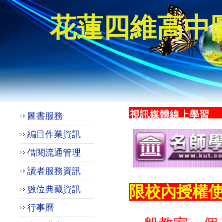
花蓮四維高中
視訊媒體線上學習
圖書服務
編目作業資訊
借閱流通管理
讀者服務資訊
限校內授權
數位典藏資訊
行事曆