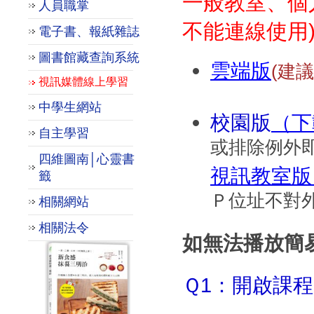
一般教室、個
人員職掌
不能連線使用
電子書、報紙雜誌
圖書館藏查詢系統
雲端版
(建議
視訊媒體線上學習
中學生網站
校園版
（下
自主學習
或排除例外
四維圖南│心靈書
視訊教室版
籤
Ｐ位址不對
相關網站
相關法令
如無法播放簡
Ｑ1：開啟課程時