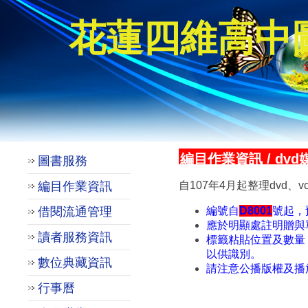
花蓮四維高中
編目作業資訊
/
dv
圖書服務
編目作業資訊
自107年4月起整理dvd
借閱流通管理
編號自
D8001
號起，
應於明顯處註明贈與
讀者服務資訊
標籤粘貼位置及數量
以供識別。
數位典藏資訊
請注意公播版權及播
行事曆