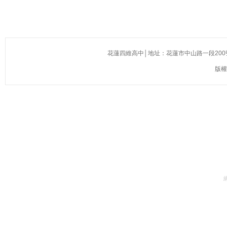
花蓮四維高中│地址：花蓮市中山路一段200號(慈濟醫院
版權所