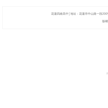
花蓮四維高中│地址：花蓮市中山路一段200號(慈濟醫院
版權所