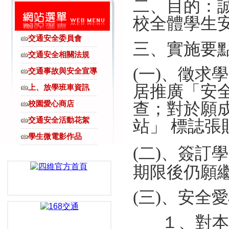
二
、目
的
：
校全
體
學生
交通安全委員會
三
、實
施
要
交通安全相關法規
(
一
)
、
徵
求學
交通事故與安全宣導
居
推廣
「
安
上、放學班車資訊
查
；
對於
願
校園愛心商店
交通安全活動花絮
站
」
標
誌張
學生微電影作品
(
二
)
、
簽
訂學
期限
後
仍願
(
三
)
、
安
全愛
１
、
對