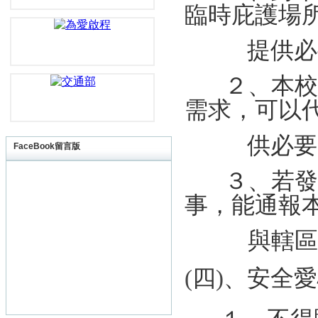
臨
時庇
護
場
提
供
必
２、
本
需
求，
可
以
供
必
要
FaceBook留言版
３、
若
事
，能
通
報
與
轄
區
(
四
)
、
安
全愛