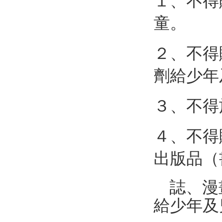
１
、
不得
童。
２
、
不得
劑給
少
年
３
、
不得
４
、
不得
出版
品
（
誌、漫
給
少年及