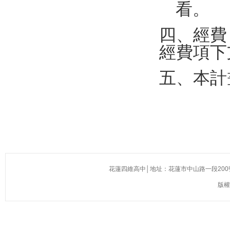
四
、經
費
經
費
項
下
五
、本
計
花蓮四維高中│地址：花蓮市中山路一段200號(慈濟醫院
版權所