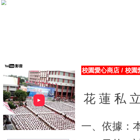
校園愛心商店
/
校園
花
蓮
私
►
一
、依
據
：