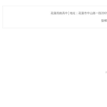
花蓮四維高中│地址：花蓮市中山路一段200號(慈濟醫院
版權所