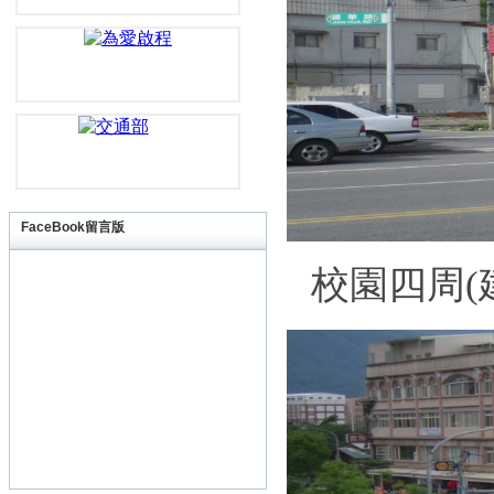
FaceBook留言版
校
園四
周
(