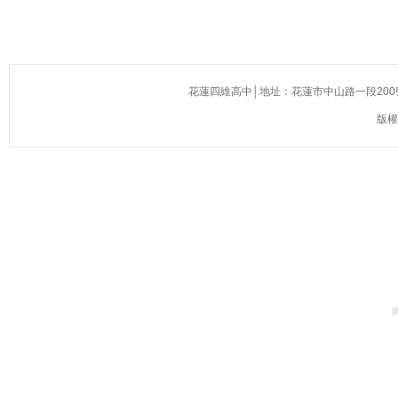
花蓮四維高中│地址：花蓮市中山路一段200號(慈濟醫院
版權所