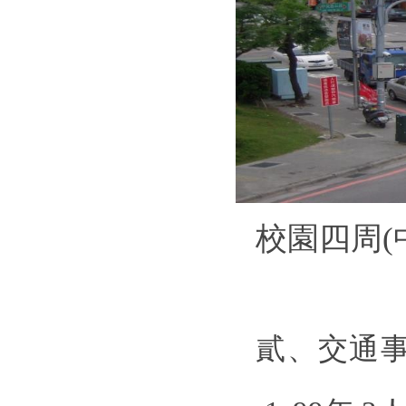
校
園四
周
(
貳
、交
通