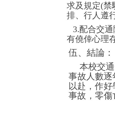
求及
規定
(
禁
排
、行
人
遵
3
.
配
合
交通
有僥
倖
心理
伍
、結
論
：
本
校
交通
事
故人
數
逐
以赴，
作
好
事
故
，零傷