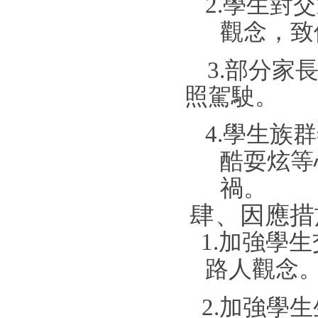
2
.
學
生
對交
觀
念，
致
3
.
部
分
家
照駕
駛
。
4
.
學
生
族群
酷耍
炫
等
禍。
肆
、因
應
措
1
.
加
強
學生
路
人觀
念
2
.
加
強
學生