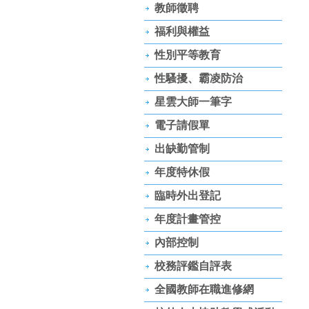
教師徵聘
福利與權益
性別平等教育
性騷擾、霸凌防治
星雲大師一筆字
電子請假單
出缺勤管制
年度特休假
臨時外出登記
年度計畫管控
內部控制
校務評鑑自評表
全國教師在職進修網