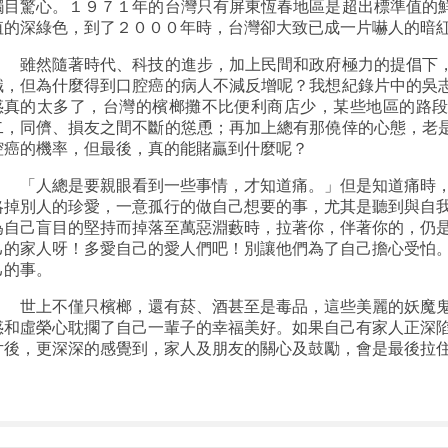
觸目驚心。１９７１年的台灣只有屏東恆春地區是超出標準值的
值的深綠色，到了２０００年時，台灣卻大致已成一片嚇人的暗
雖然隨著時代、科技的進步，加上民間和政府極力的提倡下，
識，但為什麼得到口腔癌的病人不減反增呢？我想紀錄片中的吳
惑真的太多了，台灣的檳榔攤不比便利商店少，某些地區的路
二，同儕、損友之間不斷的慫恿；再加上總有那僥倖的心態，老
腔癌的機率，但最後，真的能賭贏到什麼呢？
「人總是要親眼看到一些事情，才知道痛。」但是知道痛時，
略掉別人的珍愛，一意孤行的做自己想要的事，尤其是聽到與自
為自己盲目的堅持而掉落至萬惡淵藪時，拉著你，伴著你的，仍
己的家人呀！多愛自己的愛人們吧！別讓他們為了自己擔心受怕
己的事。
世上不僅只檳榔，還有菸、酒甚至是毒品，這些美麗的妖魔鬼
惑和虛榮心耽擱了自己一輩子的幸福美好。如果自己有家人正深
片後，更深深的感覺到，家人及朋友的關心及鼓勵，會是最後拉