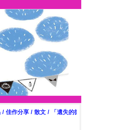
品
/
佳作分享
/
散文
/
「遺失的微笑」觀後心得(林嘉