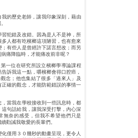
自我的歷史老師，讓我印象深刻，藉由
鑑。
習犯錯及改錯。因為是人不是神，所
很多人都有吃檳榔這項陋習，也有愈來
變；有些人是曾經許下諾言想改；而另
到病痛降臨時，才能痛改前非呢？
是第一位在研究所設立檳榔學導論課程
點告訴我這一點，嚼檳榔會得口腔癌，
的觀念；他也集結了很多「過來人」及
有正確的觀念，才能防範錯誤的事情一
，當我在學校接收到一些訊息時，都
」這句話給我，讓我深受打擊，內心深
常無奈的感受，但我不希望他們只是
繼續勸誡我敬愛的長輩們。
化僅用３０幾秒的動畫呈現，更令人