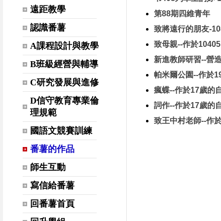
遠距教學
第88期四維青年
認識番薯
致將遠行的朋友-108
致母親--作於10405
A課程設計與教學
新進教師研習--營
B班級經營與輔導
帕米爾公園--作於1
C研究發展與進修
瘋蝶--作於17歲的
D信守教育專業倫
詞作--作於17歲的
理規範
致王中村老師--作
國語文競賽訓練
番薯的作品
師生互動
寫信給番薯
回番薯首頁