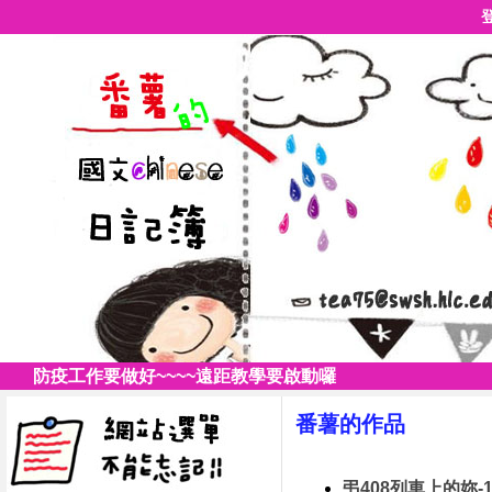
防疫工作要做好~~~~遠距教學要啟動囉
番薯的作品
弔408列車上的妳-11