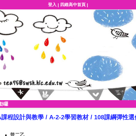
登入
四維高中首頁
|
|
動囉
A課程設計與教學
/
A-2-2學習教材
/
108課綱彈性
普二乙