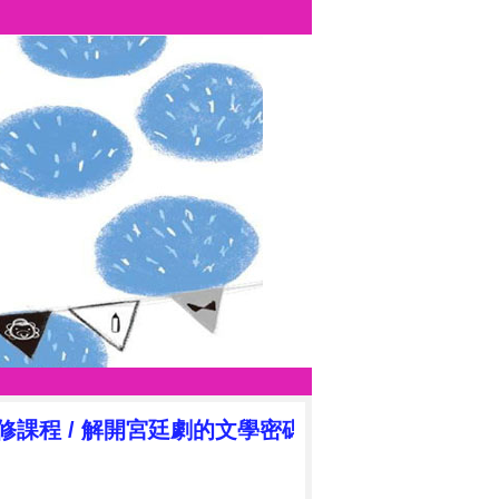
選修課程
/
解開宮廷劇的文學密碼
/
109.1學生作品