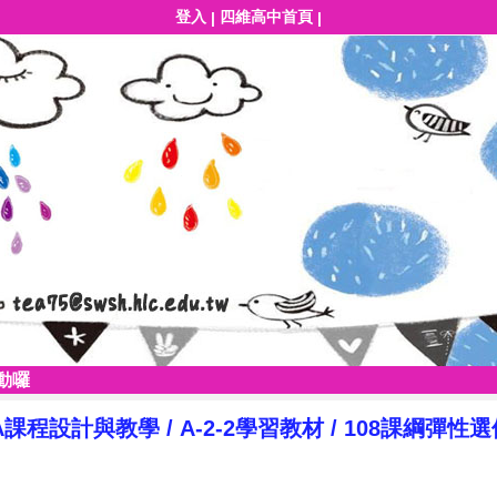
登入
四維高中首頁
|
|
動囉
A課程設計與教學
/
A-2-2學習教材
/
108課綱彈性